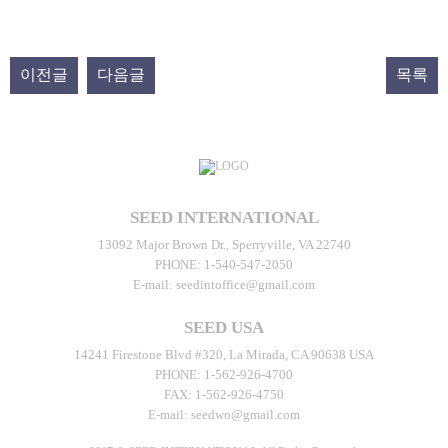
이전글
다음글
목록
SEED INTERNATIONAL
13092 Major Brown Dr., Sperryville, VA 22740
PHONE:
1-540-547-2050
E-mail:
seedintoffice@gmail.com
SEED USA
14241 Firestone Blvd #320, La Mirada, CA 90638 USA
PHONE:
1-562-926-4700
FAX:
1-562-926-4750
E-mail:
seedwo@gmail.com