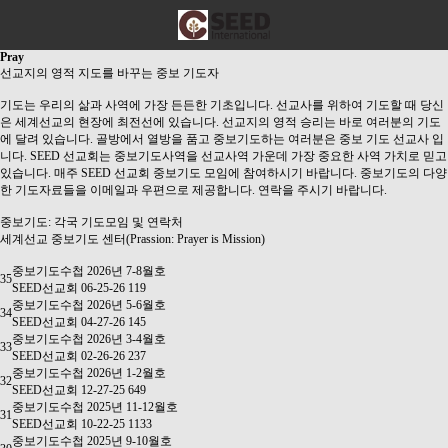
Pray
선교지의 영적 지도를 바꾸는 중보 기도자
기도는 우리의 삶과 사역에 가장 든든한 기초입니다. 선교사를 위하여 기도할 때 당신
은 세계선교의 현장에 최전선에 있습니다. 선교지의 영적 승리는 바로 여러분의 기도
에 달려 있습니다. 골방에서 열방을 품고 중보기도하는 여러분은 중보 기도 선교사 입
니다. SEED 선교회는 중보기도사역을 선교사역 가운데 가장 중요한 사역 가치로 믿고
있습니다. 매주 SEED 선교회 중보기도 모임에 참여하시기 바랍니다. 중보기도의 다양
한 기도자료들을 이메일과 우편으로 제공합니다. 연락을 주시기 바랍니다.
중보기도:
각국 기도모임 및 연락처
세계선교 중보기도 센터(Prassion: Prayer is Mission)
중보기도수첩 2026년 7-8월호
35
SEED선교회
06-25-26
119
중보기도수첩 2026년 5-6월호
34
SEED선교회
04-27-26
145
중보기도수첩 2026년 3-4월호
33
SEED선교회
02-26-26
237
중보기도수첩 2026년 1-2월호
32
SEED선교회
12-27-25
649
중보기도수첩 2025년 11-12월호
31
SEED선교회
10-22-25
1133
중보기도수첩 2025년 9-10월호